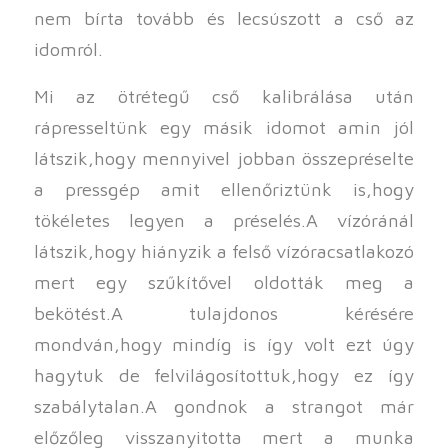
nem bírta tovább és lecsúszott a cső az
idomról.
Mi az ötrétegű cső kalibrálása után
rápresseltünk egy másik idomot amin jól
látszik,hogy mennyivel jobban összepréselte
a pressgép amit ellenőriztünk is,hogy
tökéletes legyen a préselés.A vízóránál
látszik,hogy hiányzik a felső vízóracsatlakozó
mert egy szűkítővel oldották meg a
bekötést.A tulajdonos kérésére
mondván,hogy mindíg is így volt ezt úgy
hagytuk de felvilágosítottuk,hogy ez így
szabálytalan.A gondnok a strangot már
előzőleg visszanyitotta mert a munka