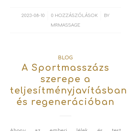
/
/
2023-08-10
0 HOZZÁSZÓLÁSOK
BY
MRMASSAGE
BLOG
A Sportmasszázs
szerepe a
teljesítményjavításban
és regenerációban
Ahogy az emberi lélek és test