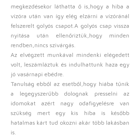
megkezdésekor láthatta ő is,hogy a hiba a
vízóra után van így elég elzárni a vízóránál
felszerelt golyós csapot.A golyós csap vissza
nyitása után ellenőriztük,hogy minden
rendben,nincs szivárgás.
Az elvégzett munkával mindenki elégedett
volt, leszámláztuk és indulhattunk haza egy
jó vasárnapi ebédre.
Tanulság ebből az esetből,hogy hiába tűnik
a legegyszerűbb dolognak presselni az
idomokat azért nagy odafigyelésre van
szükség mert egy kis hiba is később
hatalmas kárt tud okozni akár több lakásban
is.