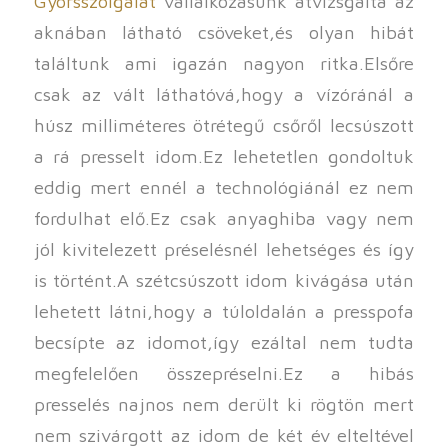
Gyorsszolgálat
vállalkozásunk átvizsgálta az
aknában látható csöveket,és olyan hibát
találtunk ami igazán nagyon ritka.Elsőre
csak az vált láthatóvá,hogy a vízóránál a
húsz milliméteres ötrétegű csőről lecsúszott
a rá presselt idom.Ez lehetetlen gondoltuk
eddig mert ennél a technológiánál ez nem
fordulhat elő.Ez csak anyaghiba vagy nem
jól kivitelezett préselésnél lehetséges és így
is történt.A szétcsúszott idom kivágása után
lehetett látni,hogy a túloldalán a presspofa
becsípte az idomot,így ezáltal nem tudta
megfelelően összepréselni.Ez a hibás
presselés najnos nem derült ki rögtön mert
nem szivárgott az idom de két év elteltével