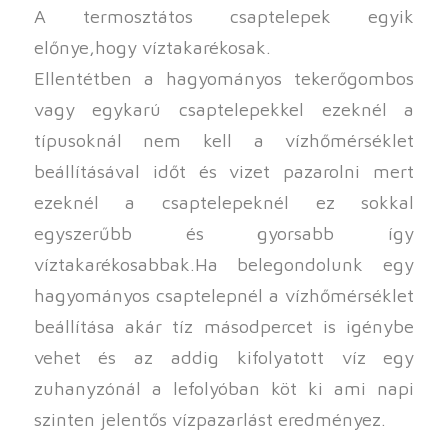
A termosztátos csaptelepek egyik
előnye,hogy víztakarékosak.
Ellentétben a hagyományos tekerőgombos
vagy egykarú csaptelepekkel ezeknél a
típusoknál nem kell a vízhőmérséklet
beállításával időt és vizet pazarolni mert
ezeknél a csaptelepeknél ez sokkal
egyszerűbb és gyorsabb így
víztakarékosabbak.Ha belegondolunk egy
hagyományos csaptelepnél a vízhőmérséklet
beállítása akár tíz másodpercet is igénybe
vehet és az addig kifolyatott víz egy
zuhanyzónál a lefolyóban köt ki ami napi
szinten jelentős vízpazarlást eredményez.