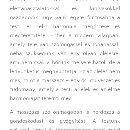
élettapasztalatokkal és kihívásokkal
gazdagodik, úgy válik egyre fontosabbá a
testi és lelki harmónia megőrzése és
megteremtése. Ebben a modern világban,
amely tele van szorongással és rohanással,
néha szükségünk van egy olyan ölelésre,
ami nem csak a bőrünk mélyére hatol, de a
lényünket is megnyugtatja. Ez az ölelés nem
más, mint a masszázs – egy ősi művészet és
tudomány, amely a test, a lélek és az elme
harmóniáját teremti meg.
A masszázs szó önmagában is hordozza a
gondoskodást és gyógyítást. A testünk
szövetei, izmai és idegrendszere mind-mind