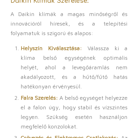
Daikin Klímák Szerelése:
A Daikin klímák a magas minőségről és
innovációról híresek, és a telepítési
folyamatuk is szigorú és alapos:
Helyszín Kiválasztása:
Válassza ki a
klíma belső egységének optimális
helyét, ahol a levegőáramlás nem
akadályozott, és a hűtő/fűtő hatás
hatékonyan érvényesül.
Falra Szerelés:
A belső egységet helyezze
el a falon úgy, hogy stabil és vízszintes
legyen. Szükség esetén használjon
megfelelő konzolokat.
Csövezés és Elektromos Csatlakozás:
Az