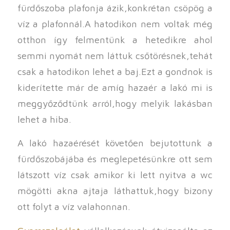
fürdőszoba plafonja ázik,konkrétan csöpög a
víz a plafonnál.A hatodikon nem voltak még
otthon így felmentünk a hetedikre ahol
semmi nyomát nem láttuk csőtörésnek,tehát
csak a hatodikon lehet a baj.Ezt a gondnok is
kiderítette már de amíg hazaér a lakó mi is
meggyőződtünk arról,hogy melyik lakásban
lehet a hiba.
A lakó hazaérését követően bejutottunk a
fürdőszobájába és meglepetésünkre ott sem
látszott víz csak amikor ki lett nyitva a wc
mögötti akna ajtaja láthattuk,hogy bizony
ott folyt a víz valahonnan.