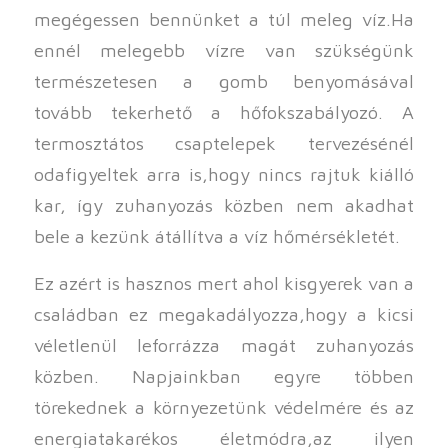
megégessen bennünket a túl meleg víz.Ha
ennél melegebb vízre van szükségünk
természetesen a gomb benyomásával
tovább tekerhető a hőfokszabályozó. A
termosztátos csaptelepek tervezésénél
odafigyeltek arra is,hogy nincs rajtuk kiálló
kar, így zuhanyozás közben nem akadhat
bele a kezünk átállítva a víz hőmérsékletét.
Ez azért is hasznos mert ahol kisgyerek van a
családban ez megakadályozza,hogy a kicsi
véletlenül leforrázza magát zuhanyozás
közben. Napjainkban egyre többen
törekednek a környezetünk védelmére és az
energiatakarékos életmódra,az ilyen