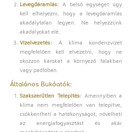
Levegőáramlás:
A belső egységet úgy
kell elhelyezni, hogy a levegőáramlás
akadálytalan legyen. Ne helyezzünk
akadályokat elé.
Vízelvezetés:
A klíma kondenzvízét
megfelelően kell elvezetni, hogy ne
okozzon károkat a környező falakban
vagy padlóban.
Általános Bukóatók:
Szakszerűtlen Telepítés:
Amennyiben a
klíma nem megfelelően van telepítve,
csökkentheti a hatékonyságot, növelheti
az energiafogyasztást és akár
meghibásodást is okozhat.