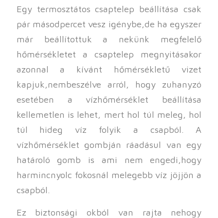
Egy termosztátos csaptelep beállítása csak
pár másodpercet vesz igénybe,de ha egyszer
már beállítottuk a nekünk megfelelő
hőmérsékletet a csaptelep megnyitásakor
azonnal a kívánt hőmérsékletű vizet
kapjuk,nembeszélve arról, hogy zuhanyzó
esetében a vízhőmérséklet beállítása
kellemetlen is lehet, mert hol túl meleg, hol
túl hideg víz folyik a csapból. A
vízhőmérséklet gombján ráadásul van egy
határoló gomb is ami nem engedi,hogy
harmincnyolc fokosnál melegebb víz jöjjön a
csapból.
Ez biztonsági okból van rajta nehogy