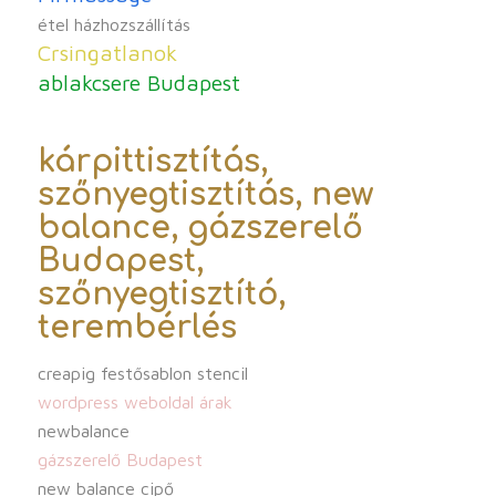
étel házhozszállítás
Crsingatlanok
ablakcsere Budapest
kárpittisztítás,
szőnyegtisztítás, new
balance, gázszerelő
Budapest,
szőnyegtisztító,
terembérlés
creapig festősablon stencil
wordpress weboldal árak
newbalance
gázszerelő Budapest
new balance cipő