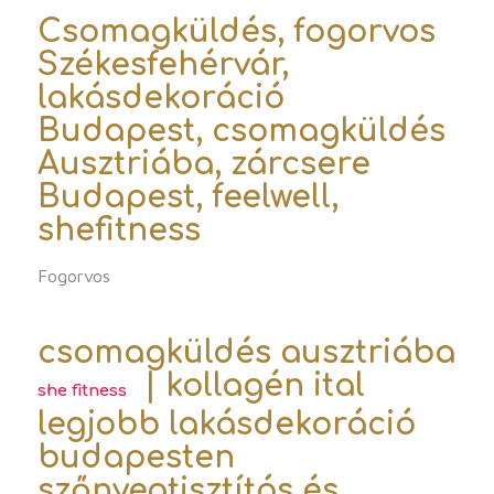
Csomagküldés, fogorvos
Székesfehérvár,
lakásdekoráció
Budapest, csomagküldés
Ausztriába, zárcsere
Budapest, feelwell,
shefitness
Fogorvos
csomagküldés ausztriába
| kollagén ital
she fitness
legjobb lakásdekoráció
budapesten
szőnyegtisztítás és