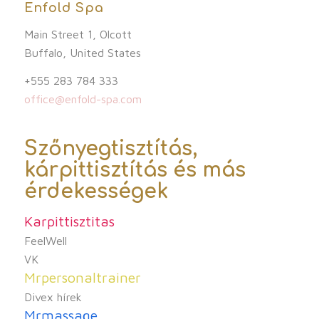
Enfold Spa
Main Street 1, Olcott
Buffalo, United States
+555 283 784 333
office@enfold-spa.com
Szőnyegtisztítás,
kárpittisztítás és más
érdekességek
Karpittisztitas
FeelWell
VK
Mrpersonaltrainer
Divex hírek
Mrmassage