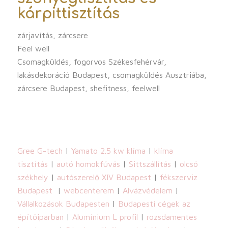
kárpittisztítás
zárjavítás, zárcsere
Feel well
Csomagküldés, fogorvos Székesfehérvár,
lakásdekoráció Budapest, csomagküldés Ausztriába,
zárcsere Budapest, shefitness, feelwell
Gree G-tech
|
Yamato 2.5 kw klíma
|
klíma
tisztítás
|
autó homokfúvás
|
Sittszállítás
|
olcsó
székhely
|
autószerelő XIV Budapest
|
fékszerviz
Budapest
|
webcenterem
|
Alvázvédelem
|
Vállalkozások Budapesten
|
Budapesti cégek az
építőiparban
|
Alumínium L profil
|
rozsdamentes