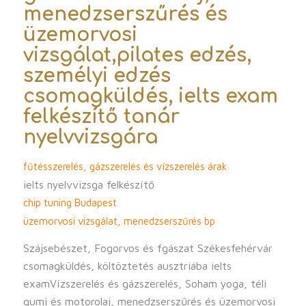
menedzserszűrés és
üzemorvosi
vizsgálat,
pilates edzés,
személyi edzés
csomagküldés, ielts exam
felkészítő tanár
nyelvvizsgára
fűtésszerelés, gázszerelés és vízszerelés árak
ielts nyelvvizsga felkészítő
chip tuning Budapest
üzemorvosi vizsgálat, menedzserszűrés bp
Szájsebészet, Fogorvos és fgászat Székesfehérvár
csomagküldés, költöztetés ausztriába ielts
examVízszerelés és gázszerelés, Soham yoga, téli
gumi és motorolaj, menedzserszűrés és üzemorvosi